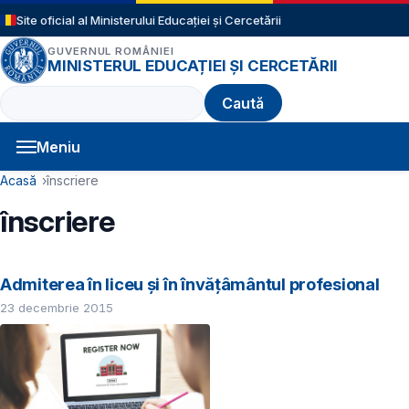
Sari la conținutul principal
Site oficial al Ministerului Educației și Cercetării
GUVERNUL ROMÂNIEI
MINISTERUL EDUCAȚIEI ȘI CERCETĂRII
Caută
Meniu
Navigație principală
Cale de navigare
Acasă
înscriere
înscriere
Admiterea în liceu și în învățâmântul profesional
23 decembrie 2015