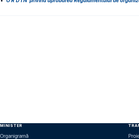
O R D I N privind aprobarea Regulamentului de organiza
MINISTER
TRA
Organigramă
Proi