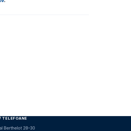
iv
.
/ TELEFOANE
al Berthelot 28–30