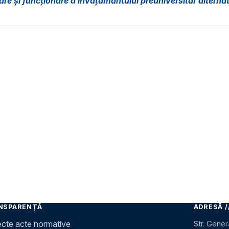
re și funcționare a învățământului preuniversitar alternat
NSPARENȚĂ
ADRESĂ /
ecte acte normative
Str. Gener