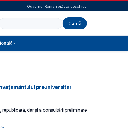
Guvernul României
Date deschise
Caută
ională
 învățământului preuniversitar
 republicată, dar și a consultării preliminare