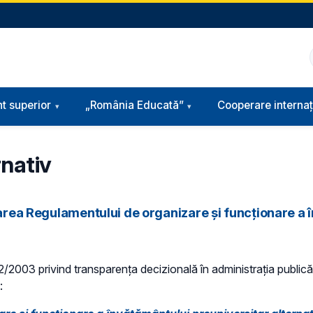
t superior
„România Educată”
Cooperare internaț
rnativ
obarea Regulamentului de organizare și funcționare a
 52/2003 privind transparenţa decizională în administraţia publică,
: