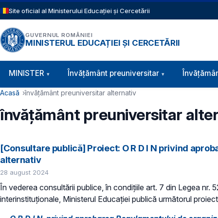
Sari la conținutul principal
Site oficial al Ministerului Educației și Cercetării
GUVERNUL ROMÂNIEI
MINISTERUL EDUCAȚIEI ȘI CERCETĂRII
Navigație principală
MINISTER
Învăţământ preuniversitar
Învățămân
Cale de navigare
Acasă
învățământ preuniversitar alternativ
învățământ preuniversitar alte
[Consultare publică] Proiect: O R D I N privind apr
alternativ
28 august 2024
În vederea consultării publice, în condiţiile art. 7 din Legea nr.
interinstituționale, Ministerul Educaţiei publică următorul proiect