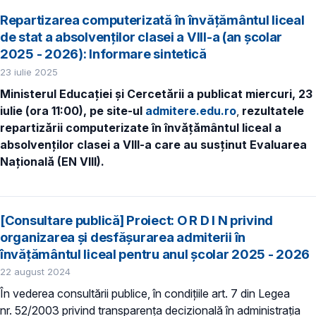
Repartizarea computerizată în învăţământul liceal
de stat a absolvenţilor clasei a VIII-a (an școlar
2025 - 2026): Informare sintetică
23 iulie 2025
Ministerul Educaţiei și Cercetării a publicat miercuri, 23
iulie (ora 11:00), pe site-ul
admitere.edu.ro
,
rezultatele
repartizării computerizate în învăţământul liceal a
absolvenţilor clasei a VIII-a care au susținut Evaluarea
Națională (EN VIII).
[Consultare publică] Proiect: O R D I N privind
organizarea şi desfăşurarea admiterii în
învăţământul liceal pentru anul şcolar 2025 - 2026
22 august 2024
În vederea consultării publice, în condiţiile art. 7 din Legea
nr. 52/2003 privind transparenţa decizională în administraţia