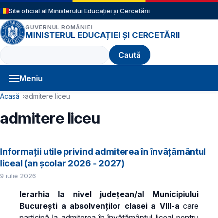
Sari la conținutul principal
Site oficial al Ministerului Educației și Cercetării
GUVERNUL ROMÂNIEI
MINISTERUL EDUCAȚIEI ȘI CERCETĂRII
Caută
Meniu
Navigație principală
Cale de navigare
Acasă
admitere liceu
admitere liceu
Informații utile privind admiterea în învățământul
liceal (an școlar 2026 - 2027)
9 iulie 2026
Ierarhia la nivel județean/al Municipiului
București a absolvenților clasei a VIII-a
care
participă la admiterea în învățământul liceal pentru