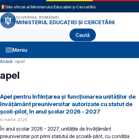
Sari la conținutul principal
Site oficial al Ministerului Educației și Cercetării
GUVERNUL ROMÂNIEI
MINISTERUL EDUCAȚIEI ȘI CERCETĂRII
Caută
Meniu
Navigație principală
Cale de navigare
Acasă
apel
apel
Apel pentru înființarea și funcționarea unităților de
învățământ preuniversitar autorizate cu statut de
școli-pilot, în anul școlar 2026 - 2027
9 martie 2026
În anul școlar 2026 - 2027, unitățile de învățământ
preuniversitar pot primi statutul de școală-pilot, cu condiția