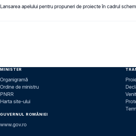
Lansarea apelului pentru propuneri de proiecte în cadrul scheme
MINISTER
TRA
Organigramă
Proi
Ordine de ministru
Decla
PNRR
Venit
Harta site-ului
Prot
Terme
GUVERNUL ROMÂNIEI
www.gov.ro