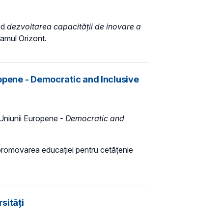
nd
dezvoltarea capacității de inovare a
ramul Orizont.
ropene - Democratic and Inclusive
 Uniunii Europene -
Democratic and
in promovarea educației pentru cetățenie
sități