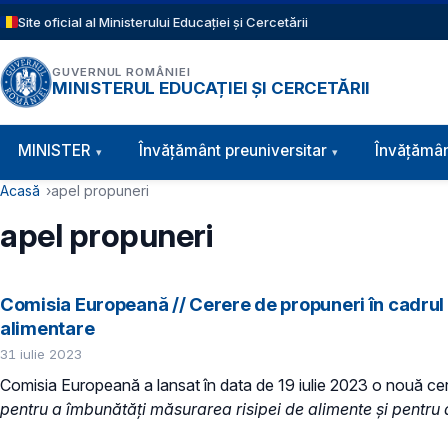
Sari la conținutul principal
Site oficial al Ministerului Educației și Cercetării
GUVERNUL ROMÂNIEI
MINISTERUL EDUCAȚIEI ȘI CERCETĂRII
Navigație principală
MINISTER
Învăţământ preuniversitar
Învățămân
Cale de navigare
Acasă
apel propuneri
apel propuneri
Comisia Europeană // Cerere de propuneri în cadrul P
alimentare
31 iulie 2023
Comisia Europeană a lansat în data de 19 iulie 2023 o nouă cer
pentru a îmbunătăți măsurarea risipei de alimente și pentru a 