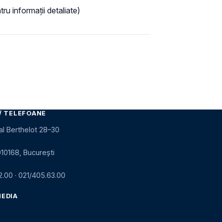
ru informații detaliate)
/ TELEFOANE
al Berthelot 28–30
010168, București
2.00
·
021/405.63.00
MEDIA