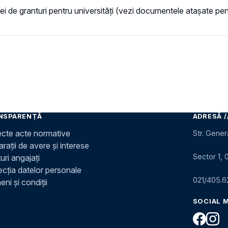
i de granturi pentru universități (vezi documentele atașate pent
NSPARENȚĂ
ADRESĂ /
ecte acte normative
Str. Gener
rații de avere și interese
Sector 1, 
uri angajați
ecția datelor personale
021/405.6
ni și condiții
SOCIAL 