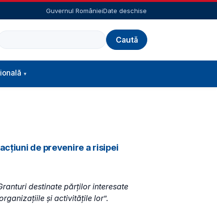
Guvernul României
Date deschise
Caută
ională
cțiuni de prevenire a risipei
Granturi destinate părților interesate
ganizațiile și activitățile lor
”.