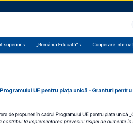
t superior
„România Educată”
Cooperare internaț
rogramului UE pentru piața unică - Granturi pentru a
ere de propuneri în cadrul Programului UE pentru piața unică „
contribui la implementarea prevenirii risipei de alimente în or