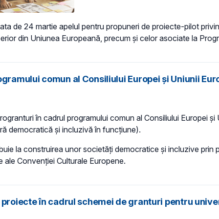
ata de 24 martie apelul pentru propuneri de proiecte-pilot privi
uperior din Uniunea Europeană, precum și celor asociate la Prog
ogramului comun al Consiliului Europei și Uniunii Eu
crogranturi în cadrul programului comun al Consiliului Europei și
ră democratică și incluzivă în funcțiune).
tribuie la construirea unor societăți democratice și incluzive pr
te ale Convenției Culturale Europene.
proiecte în cadrul schemei de granturi pentru univer