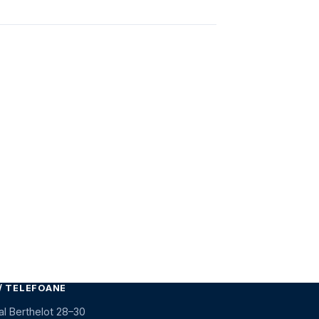
/ TELEFOANE
al Berthelot 28–30