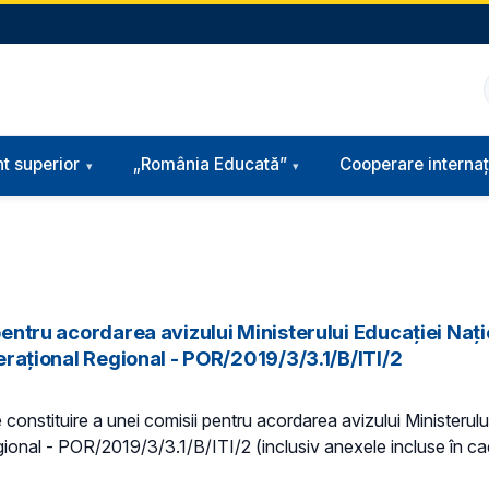
t superior
„România Educată”
Cooperare internaț
 pentru acordarea avizului Ministerului Educației Naț
perațional Regional - POR/2019/3/3.1/B/ITI/2
e constituire a unei comisii pentru acordarea avizului Ministerul
Regional - POR/2019/3/3.1/B/ITI/2 (inclusiv anexele incluse în c