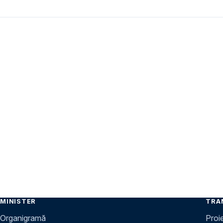
MINISTER
TRA
Organigramă
Proi