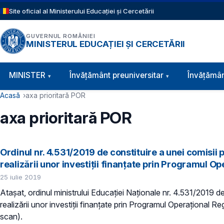
Sari la conținutul principal
Site oficial al Ministerului Educației și Cercetării
GUVERNUL ROMÂNIEI
MINISTERUL EDUCAȚIEI ȘI CERCETĂRII
Navigație principală
MINISTER
Învăţământ preuniversitar
Învățămân
Cale de navigare
Acasă
axa prioritară POR
axa prioritară POR
Ordinul nr. 4.531/2019 de constituire a unei comisii
realizării unor investiții finanțate prin Programul O
25 iulie 2019
Atașat, ordinul ministrului Educației Naționale nr. 4.531/2019 d
realizării unor investiții finanțate prin Programul Operațional 
scan).