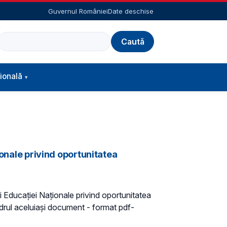
Guvernul României
Date deschise
Caută
ională
ionale privind oportunitatea
ui Educației Naționale privind oportunitatea
adrul aceluiași document - format pdf-