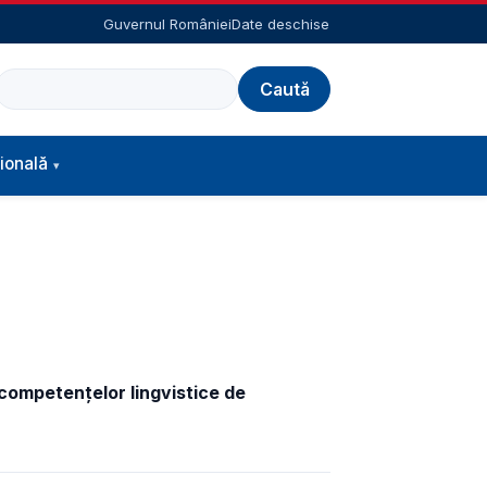
Guvernul României
Date deschise
Caută
ională
competențelor lingvistice de