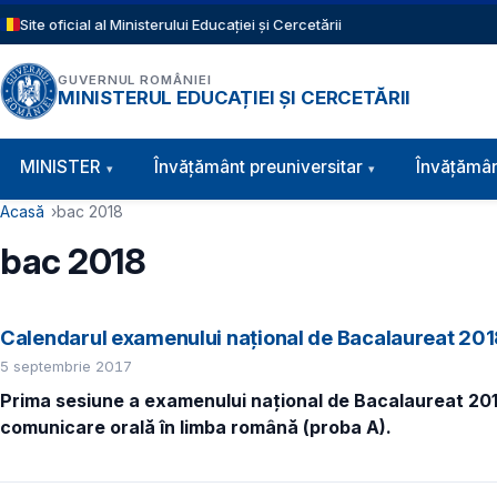
Sari la conținutul principal
Site oficial al Ministerului Educației și Cercetării
GUVERNUL ROMÂNIEI
MINISTERUL EDUCAȚIEI ȘI CERCETĂRII
Navigație principală
MINISTER
Învăţământ preuniversitar
Învățămân
Cale de navigare
Acasă
bac 2018
bac 2018
Calendarul examenului național de Bacalaureat 20
5 septembrie 2017
Prima sesiune a examenului național de Bacalaureat 2018
comunicare orală în limba română (proba A).