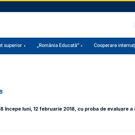
t superior
„România Educată”
Cooperare internaț
18
 începe luni, 12 februarie 2018, cu proba de evaluare a 