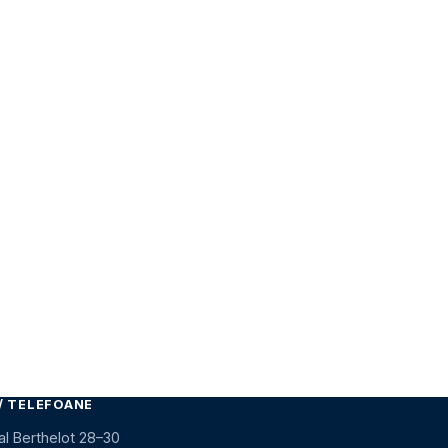
/ TELEFOANE
al Berthelot 28–30