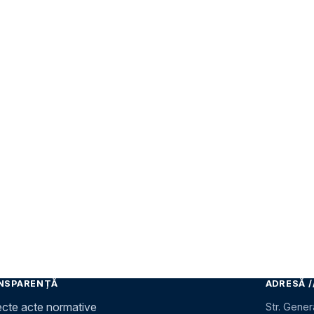
NSPARENȚĂ
ADRESĂ /
ecte acte normative
Str. Gener