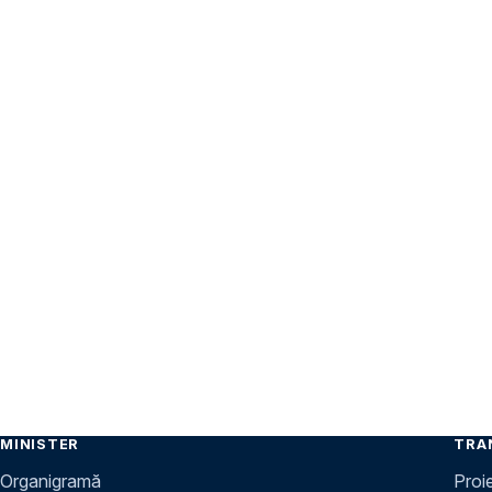
MINISTER
TRA
Organigramă
Proi