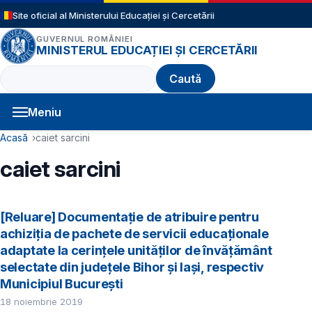
Sari la conținutul principal
Site oficial al Ministerului Educației și Cercetării
GUVERNUL ROMÂNIEI
MINISTERUL EDUCAȚIEI ȘI CERCETĂRII
Caută
Meniu
Navigație principală
Cale de navigare
Acasă
caiet sarcini
caiet sarcini
[Reluare] Documentație de atribuire pentru
achiziţia de pachete de servicii educaționale
adaptate la cerințele unităților de învățământ
selectate din județele Bihor și Iași, respectiv
Municipiul București
18 noiembrie 2019