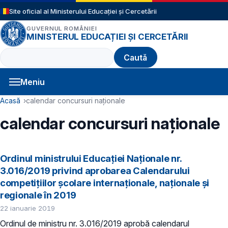
Sari la conținutul principal
Site oficial al Ministerului Educației și Cercetării
GUVERNUL ROMÂNIEI
MINISTERUL EDUCAȚIEI ȘI CERCETĂRII
Caută
Meniu
Navigație principală
Cale de navigare
Acasă
calendar concursuri naționale
calendar concursuri naționale
Ordinul ministrului Educației Naționale nr.
3.016/2019 privind aprobarea Calendarului
competițiilor școlare internaționale, naționale și
regionale în 2019
22 ianuarie 2019
Ordinul de ministru nr. 3.016/2019 aprobă calendarul