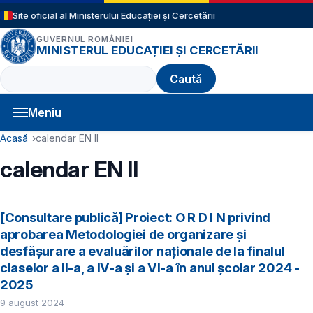
Sari la conținutul principal
Site oficial al Ministerului Educației și Cercetării
GUVERNUL ROMÂNIEI
MINISTERUL EDUCAȚIEI ȘI CERCETĂRII
Caută
Meniu
Navigație principală
Cale de navigare
Acasă
calendar EN II
calendar EN II
[Consultare publică] Proiect: O R D I N privind
aprobarea Metodologiei de organizare și
desfășurare a evaluărilor naționale de la finalul
claselor a II-a, a IV-a și a VI-a în anul școlar 2024 -
2025
9 august 2024