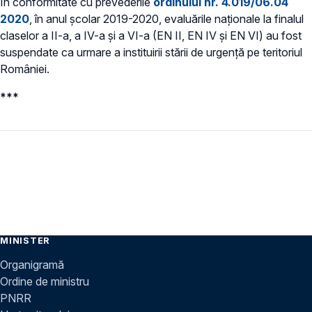
În conformitate cu prevederile
ordinului nr. 4.019/06.04
2020
, în anul școlar 2019-2020, evaluările naţionale la finalul
claselor a II-a, a IV-a şi a VI-a (EN II, EN IV și EN VI) au fost
suspendate ca urmare a instituirii stării de urgenţă pe teritoriul
României.
***
MINISTER
Organigramă
Ordine de ministru
PNRR