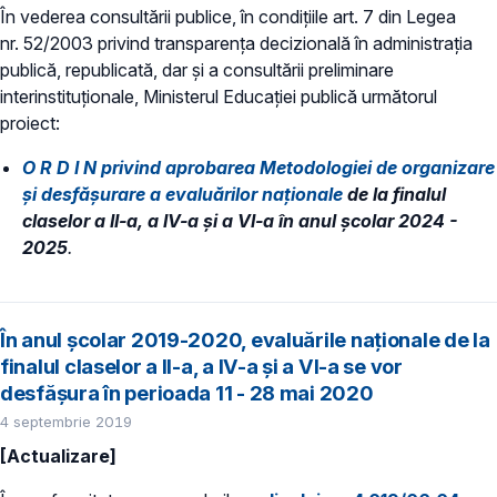
În vederea consultării publice, în condiţiile art. 7 din Legea
nr. 52/2003 privind transparenţa decizională în administraţia
publică, republicată, dar și a consultării preliminare
interinstituționale, Ministerul Educaţiei publică următorul
proiect:
O R D I N privind aprobarea Metodologiei de organizare
și desfășurare a evaluărilor naționale
de la finalul
claselor a II-a, a IV-a și a VI-a în anul școlar 2024 -
2025
.
În anul școlar 2019-2020, evaluările naționale de la
finalul claselor a II-a, a IV-a și a VI-a se vor
desfășura în perioada 11 - 28 mai 2020
4 septembrie 2019
[Actualizare]