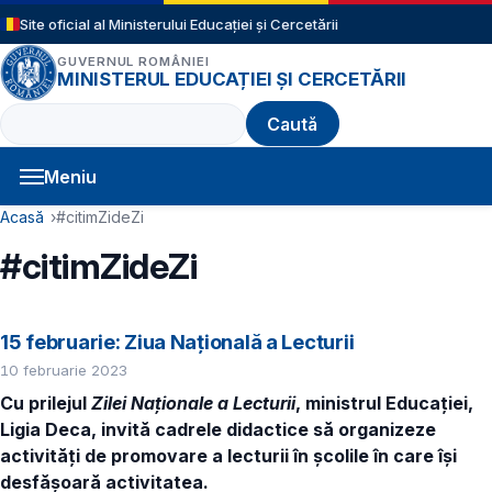
Sari la conținutul principal
Site oficial al Ministerului Educației și Cercetării
GUVERNUL ROMÂNIEI
MINISTERUL EDUCAȚIEI ȘI CERCETĂRII
Caută
Meniu
Navigație principală
Cale de navigare
Acasă
#citimZideZi
#citimZideZi
15 februarie: Ziua Națională a Lecturii
10 februarie 2023
Cu prilejul
Zilei Naționale a Lecturii
, ministrul Educației,
Ligia Deca, invită cadrele didactice să organizeze
activități de promovare a lecturii în școlile în care își
desfășoară activitatea.