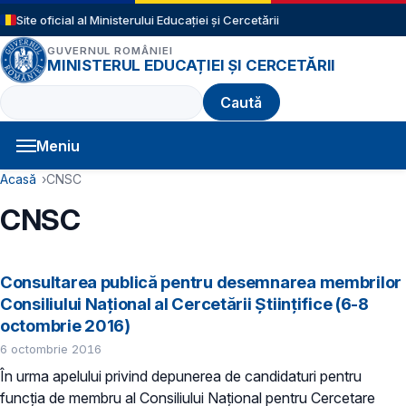
Sari la conținutul principal
Site oficial al Ministerului Educației și Cercetării
GUVERNUL ROMÂNIEI
MINISTERUL EDUCAȚIEI ȘI CERCETĂRII
Caută
Meniu
Navigație principală
Cale de navigare
Acasă
CNSC
CNSC
Consultarea publică pentru desemnarea membrilor
Consiliului Naţional al Cercetării Ştiinţifice (6-8
octombrie 2016)
6 octombrie 2016
În urma apelului privind depunerea de candidaturi pentru
funcţia de membru al Consiliului Naţional pentru Cercetare