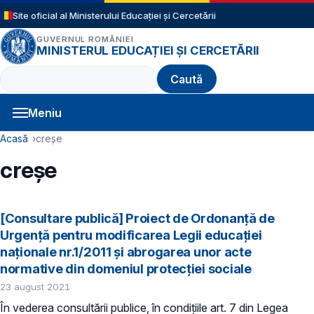
Sari la conținutul principal
Site oficial al Ministerului Educației și Cercetării
GUVERNUL ROMÂNIEI
MINISTERUL EDUCAȚIEI ȘI CERCETĂRII
Caută
Meniu
Navigație principală
Cale de navigare
Acasă
creșe
creșe
[Consultare publică] Proiect de Ordonanță de
Urgență pentru modificarea Legii educației
naționale nr.1/2011 și abrogarea unor acte
normative din domeniul protecției sociale
23 august 2021
În vederea consultării publice, în condiţiile art. 7 din Legea