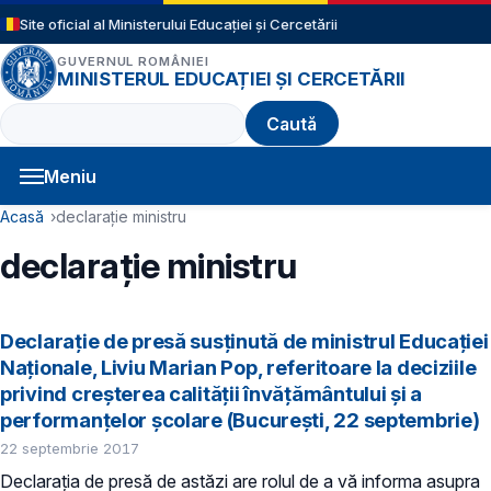
Sari la conținutul principal
Site oficial al Ministerului Educației și Cercetării
GUVERNUL ROMÂNIEI
MINISTERUL EDUCAȚIEI ȘI CERCETĂRII
Caută
Meniu
Navigație principală
Cale de navigare
Acasă
declarație ministru
declarație ministru
Declarație de presă susținută de ministrul Educației
Naționale, Liviu Marian Pop, referitoare la deciziile
privind creșterea calității învățământului și a
performanțelor școlare (București, 22 septembrie)
22 septembrie 2017
Declarația de presă de astăzi are rolul de a vă informa asupra