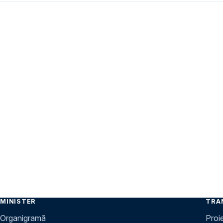
MINISTER
TRA
Organigramă
Proi