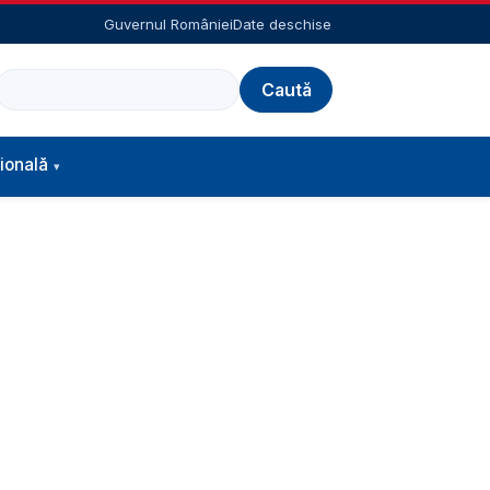
Guvernul României
Date deschise
Caută
ională