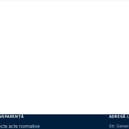
NSPARENȚĂ
ADRESĂ /
ecte acte normative
Str. Gener