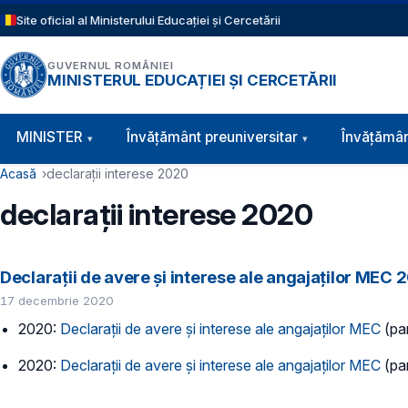
Sari la conținutul principal
Site oficial al Ministerului Educației și Cercetării
GUVERNUL ROMÂNIEI
MINISTERUL EDUCAȚIEI ȘI CERCETĂRII
Navigație principală
MINISTER
Învăţământ preuniversitar
Învățămân
Cale de navigare
Acasă
declarații interese 2020
declarații interese 2020
Declarații de avere și interese ale angajaților MEC 2
17 decembrie 2020
2020:
Declarații de avere și interese ale angajaților MEC
(par
2020:
Declarații de avere și interese ale angajaților MEC
(par