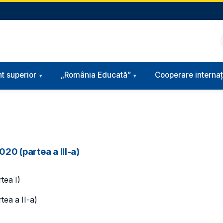
t superior
„România Educată”
Cooperare internaț
020 (partea a III-a)
tea I)
tea a II-a)