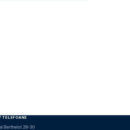
/ TELEFOANE
al Berthelot 28–30