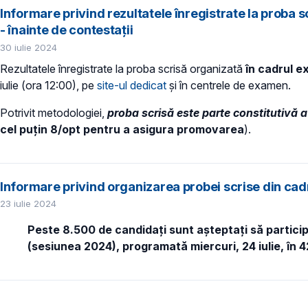
Informare privind rezultatele înregistrate la proba 
- înainte de contestații
30 iulie 2024
Rezultatele înregistrate la proba scrisă organizată
în cadrul e
iulie (ora 12:00), pe
site-ul dedicat
și în centrele de examen.
Potrivit metodologiei,
proba scrisă este parte constitutivă a
cel puțin 8/opt pentru a asigura promovarea
).
Informare privind organizarea probei scrise din cad
23 iulie 2024
Peste 8.500 de candidați sunt așteptați să particip
(sesiunea 2024), programată miercuri, 24 iulie, în