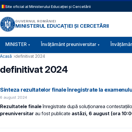
Sari la conținutul principal
Site oficial al Ministerului Educației și Cercetării
GUVERNUL ROMÂNIEI
MINISTERUL EDUCAȚIEI ȘI CERCETĂRII
Navigație principală
MINISTER
Învăţământ preuniversitar
Învățămân
Cale de navigare
Acasă
definitivat 2024
definitivat 2024
Sinteza rezultatelor finale înregistrate la examenul
6 august 2024
Rezultatele finale
înregistrate după soluționarea contestațiilo
preuniversitar
au fost publicate
astăzi, 6 august (ora 10: