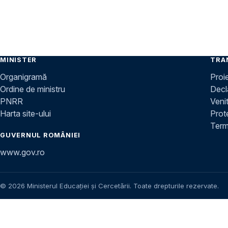
MINISTER
TRA
Organigramă
Proi
Ordine de ministru
Decla
PNRR
Venit
Harta site-ului
Prot
Terme
GUVERNUL ROMÂNIEI
www.gov.ro
© 2026 Ministerul Educației și Cercetării. Toate drepturile rezervate.