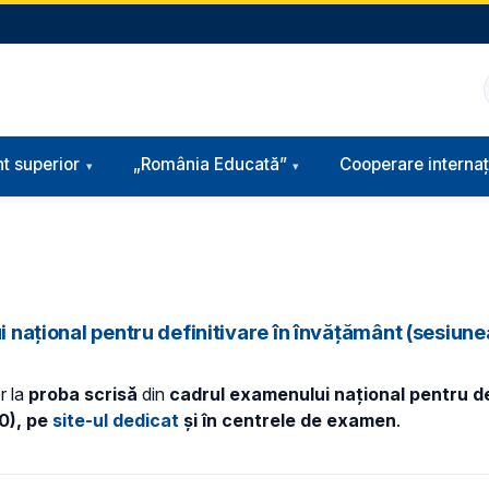
t superior
„România Educată”
Cooperare internaț
ui național pentru definitivare în învățământ (sesiun
r la
proba scrisă
din
cadrul examenului național pentru de
00), pe
site-ul dedicat
și în centrele de examen
.