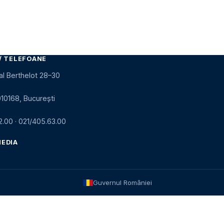
/ TELEFOANE
al Berthelot 28–30
010168, București
2.00
·
021/405.63.00
MEDIA
Guvernul României