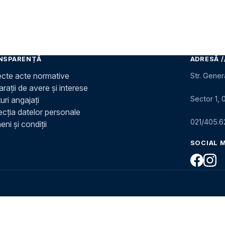
NSPARENȚĂ
ADRESĂ /
ecte acte normative
Str. Gener
rații de avere și interese
Sector 1, 
uri angajați
ecția datelor personale
021/405.6
ni și condiții
SOCIAL 