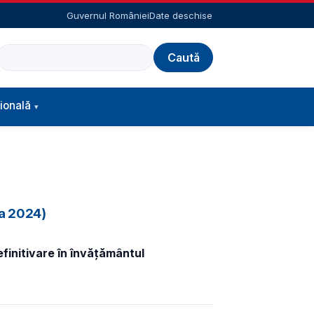
Guvernul României
Date deschise
Caută
ională
ea 2024)
finitivare în învățământul