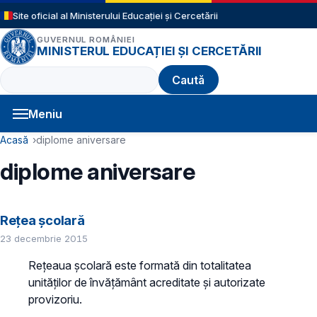
Sari la conținutul principal
Site oficial al Ministerului Educației și Cercetării
GUVERNUL ROMÂNIEI
MINISTERUL EDUCAȚIEI ȘI CERCETĂRII
Caută
Meniu
Navigație principală
Cale de navigare
Acasă
diplome aniversare
diplome aniversare
Rețea școlară
23 decembrie 2015
Reţeaua şcolară este formată din totalitatea
unităţilor de învăţământ acreditate și autorizate
provizoriu.