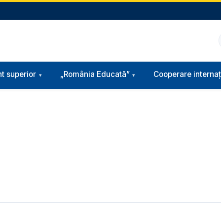
t superior
„România Educată”
Cooperare internaț