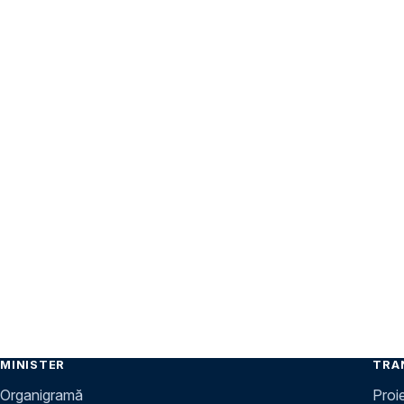
MINISTER
TRA
Organigramă
Proi