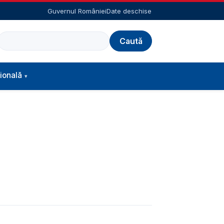
Guvernul României
Date deschise
Caută
ională