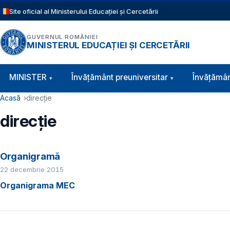
Sari la conținutul principal
Site oficial al Ministerului Educației și Cercetării
GUVERNUL ROMÂNIEI
MINISTERUL EDUCAȚIEI ȘI CERCETĂRII
Navigație principală
MINISTER
Învăţământ preuniversitar
Învățămân
Cale de navigare
Acasă
direcție
direcție
Organigramă
22 decembrie 2015
Organigrama MEC