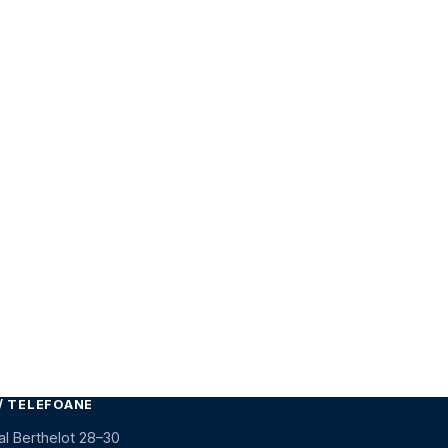
/ TELEFOANE
al Berthelot 28–30