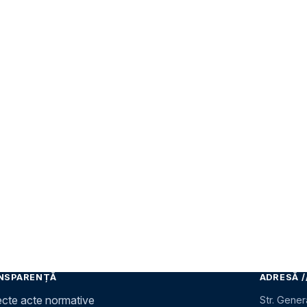
NSPARENȚĂ
ADRESĂ /
ecte acte normative
Str. Gener