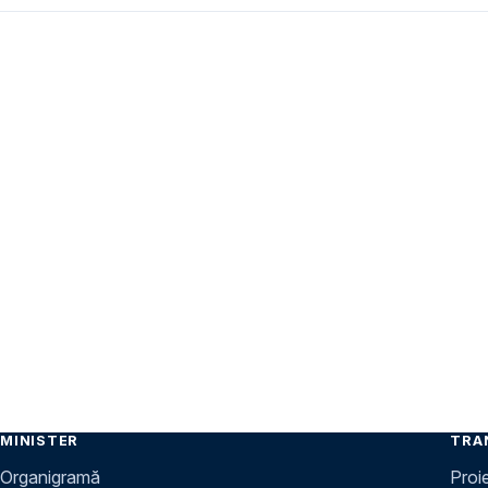
MINISTER
TRA
Organigramă
Proi