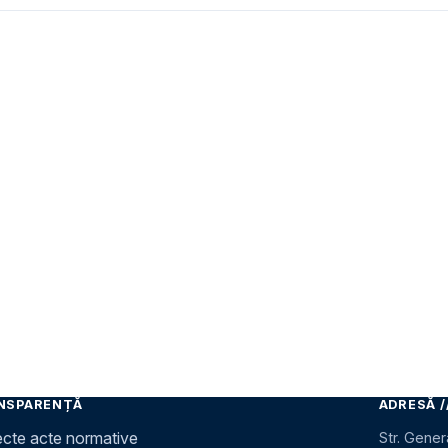
NSPARENȚĂ
ADRESĂ /
ecte acte normative
Str. Gener