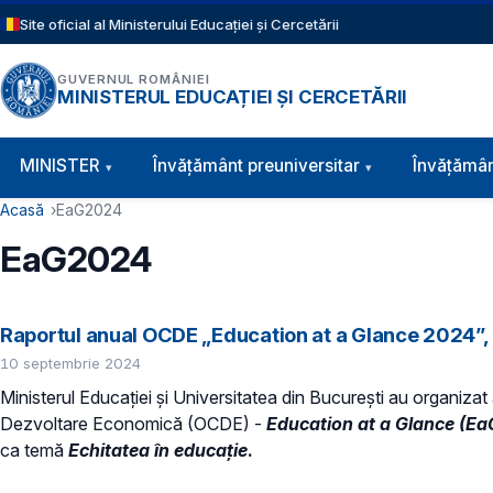
Sari la conținutul principal
Site oficial al Ministerului Educației și Cercetării
GUVERNUL ROMÂNIEI
MINISTERUL EDUCAȚIEI ȘI CERCETĂRII
Navigație principală
MINISTER
Învăţământ preuniversitar
Învățămân
Cale de navigare
Acasă
EaG2024
EaG2024
Raportul anual OCDE „Education at a Glance 2024”, l
10 septembrie 2024
Ministerul Educației și Universitatea din București au organizat 
Dezvoltare Economică (OCDE) -
Education at a Glance (E
ca temă
Echitatea în educație
.