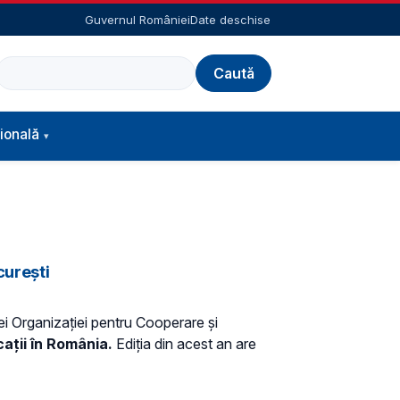
Guvernul României
Date deschise
Caută
ională
curești
iei Organizației pentru Cooperare și
ații în România.
Ediția din acest an are