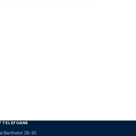
/ TELEFOANE
al Berthelot 28–30