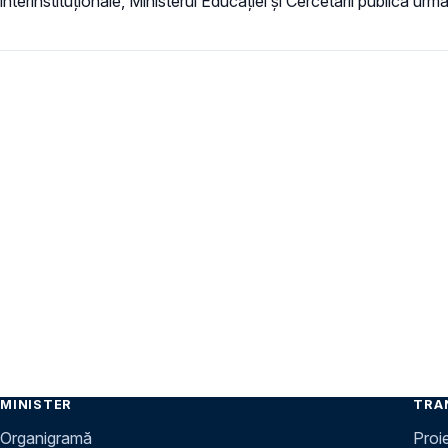
interinstituționale, Ministerul Educaţiei și Cercetării publică urmă
MINISTER
TRA
Organigramă
Proi