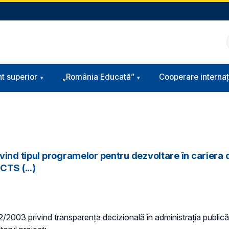
t superior
„România Educată”
Cooperare internaț
ind tipul programelor pentru dezvoltare în cariera di
CTS (...)
 52/2003 privind transparenţa decizională în administraţia publică,