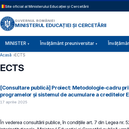
Sari la conținutul principal
Site oficial al Ministerului Educației și Cercetării
GUVERNUL ROMÂNIEI
MINISTERUL EDUCAȚIEI ȘI CERCETĂRII
Navigație principală
MINISTER
Învăţământ preuniversitar
Învățămân
Cale de navigare
Acasă
ECTS
ECTS
[Consultare publică] Proiect: Metodologie-cadru priv
programelor și sistemul de acumulare a creditelor E
17 aprilie 2025
În vederea consultării publice, în condiţiile art. 7 din Legea nr.