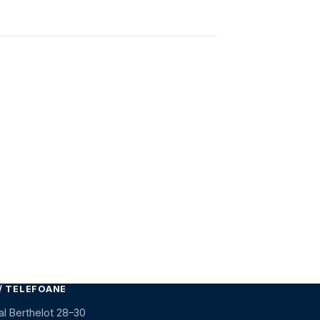
/ TELEFOANE
al Berthelot 28–30