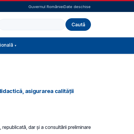
Guvernul României
Date deschise
Caută
ională
dactică, asigurarea calității
 republicată, dar și a consultării preliminare