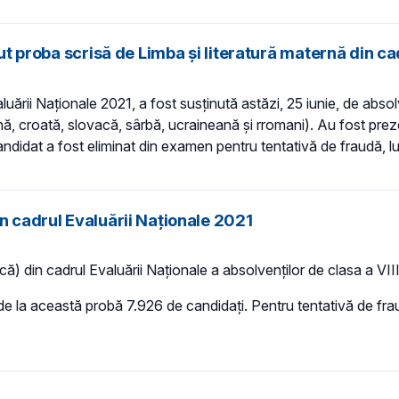
nut proba scrisă de Limba și literatură maternă din c
luării Naționale 2021, a fost susținută astăzi, 25 iunie, de absolv
iană, croată, slovacă, sârbă, ucraineană și rromani). Au fost pr
candidat a fost eliminat din examen pentru tentativă de fraudă, l
n cadrul Evaluării Naționale 2021
ă) din cadrul Evaluării Naționale a absolvenților de clasa a VII
la această probă 7.926 de candidați. Pentru tentativă de fraudă