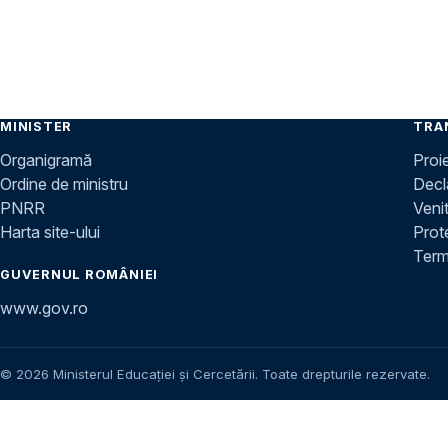
MINISTER
TRA
Organigramă
Proi
Ordine de ministru
Decla
PNRR
Venit
Harta site-ului
Prot
Terme
GUVERNUL ROMÂNIEI
www.gov.ro
© 2026 Ministerul Educației și Cercetării. Toate drepturile rezervate.