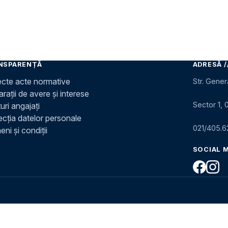
NSPARENȚĂ
ADRESĂ /
ecte acte normative
Str. Gener
rații de avere și interese
Sector 1, 
uri angajați
ecția datelor personale
021/405.6
ni și condiții
SOCIAL 