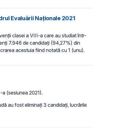
adrul Evaluării Naționale 2021
enții clasei a VIII-a care au studiat într-
ezenți 7.946 de candidați (94,27%) din
ucrarea acestuia fiind notată cu 1 (unu).
I-a (sesiunea 2021).
 au fost eliminați 3 candidați, lucrările