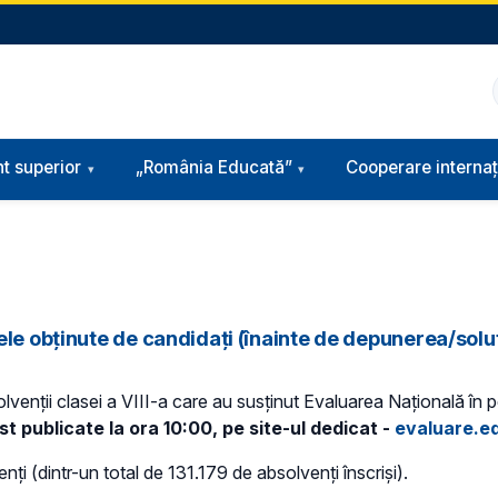
t superior
„România Educată”
Cooperare internaț
le obținute de candidați (înainte de depunerea/soluț
solvenții clasei a VIII-a care au susținut Evaluarea Națională în 
st publicate la ora 10:00, pe site-ul dedicat -
evaluare.e
ți (dintr-un total de 131.179 de absolvenți înscriși).