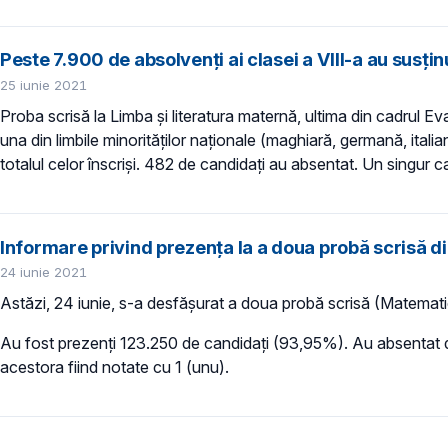
Peste 7.900 de absolvenți ai clasei a VIII-a au susți
25 iunie 2021
Proba scrisă la Limba și literatura maternă, ultima din cadrul Eva
una din limbile minorităților naționale (maghiară, germană, ital
totalul celor înscriși. 482 de candidați au absentat. Un singur 
Informare privind prezența la a doua probă scrisă di
24 iunie 2021
Astăzi, 24 iunie, s-a desfășurat a doua probă scrisă (Matematic
Au fost prezenți 123.250 de candidați (93,95%). Au absentat de 
acestora fiind notate cu 1 (unu).