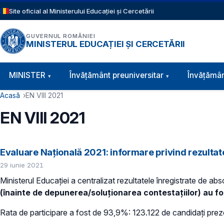
Sari la conținutul principal
Site oficial al Ministerului Educației și Cercetării
GUVERNUL ROMÂNIEI
MINISTERUL EDUCAȚIEI ȘI CERCETĂRII
Navigație principală
MINISTER
Învăţământ preuniversitar
Învățămân
Cale de navigare
Acasă
EN VIII 2021
EN VIII 2021
Evaluare Națională 2021: informare privind rezultate
29 iunie 2021
Ministerul Educației a centralizat rezultatele înregistrate de ab
(înainte de depunerea/soluționarea contestațiilor)
au fo
Rata de participare a fost de 93,9%: 123.122 de candidați prezen