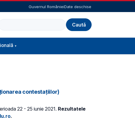
Guvernul României
Date deschise
Caută
ională
ionarea contestațiilor)
perioada 22 - 25 iunie 2021.
Rezultatele
du.ro
.