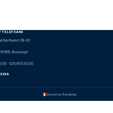
/ TELEFOANE
al Berthelot 28–30
010168, București
2.00
·
021/405.63.00
MEDIA
Guvernul României