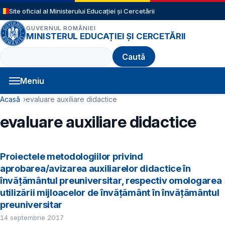
Sari la conținutul principal
Site oficial al Ministerului Educației și Cercetării
GUVERNUL ROMÂNIEI
MINISTERUL EDUCAȚIEI ȘI CERCETĂRII
Caută
Meniu
Navigație principală
Cale de navigare
Acasă
evaluare auxiliare didactice
evaluare auxiliare didactice
Proiectele metodologiilor privind
aprobarea/avizarea auxiliarelor didactice în
învățământul preuniversitar, respectiv omologarea
utilizării mijloacelor de învățământ în învățământul
preuniversitar
14 septembrie 2017