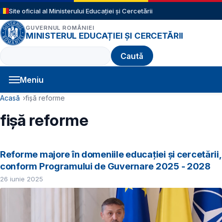
Sari la conținutul principal
Site oficial al Ministerului Educației și Cercetării
GUVERNUL ROMÂNIEI
MINISTERUL EDUCAȚIEI ȘI CERCETĂRII
Caută
Meniu
Navigație principală
Cale de navigare
Acasă
fișă reforme
fișă reforme
Reforme majore în domeniile educației și cercetării,
conform Programului de Guvernare 2025 - 2028
26 iunie 2025