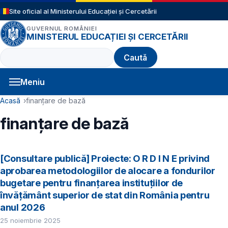
Sari la conținutul principal
Site oficial al Ministerului Educației și Cercetării
GUVERNUL ROMÂNIEI
MINISTERUL EDUCAȚIEI ȘI CERCETĂRII
Caută
Meniu
Navigație principală
Cale de navigare
Acasă
finanțare de bază
finanțare de bază
[Consultare publică] Proiecte: O R D I N E privind
aprobarea metodologiilor de alocare a fondurilor
bugetare pentru finanțarea instituțiilor de
învățământ superior de stat din România pentru
anul 2026
25 noiembrie 2025