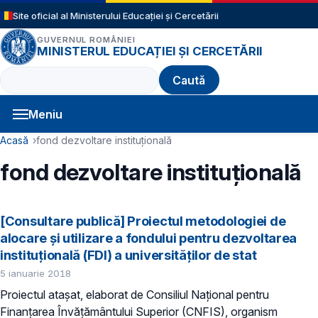
Sari la conținutul principal
Site oficial al Ministerului Educației și Cercetării
GUVERNUL ROMÂNIEI
MINISTERUL EDUCAȚIEI ȘI CERCETĂRII
Caută
Meniu
Navigație principală
Cale de navigare
Acasă
fond dezvoltare instituțională
fond dezvoltare instituțională
[Consultare publică] Proiectul metodologiei de
alocare şi utilizare a fondului pentru dezvoltarea
instituţională (FDI) a universităţilor de stat
5 ianuarie 2018
Proiectul atașat, elaborat de Consiliul Național pentru
Finanțarea Învățământului Superior (CNFIS), organism