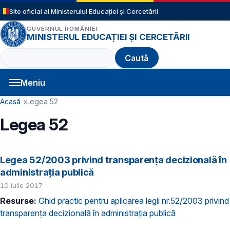
Sari la conținutul principal
Site oficial al Ministerului Educației și Cercetării
GUVERNUL ROMÂNIEI
MINISTERUL EDUCAȚIEI ȘI CERCETĂRII
Caută
Meniu
Navigație principală
Cale de navigare
Acasă
Legea 52
Legea 52
Legea 52/2003 privind transparența decizională în
administrația publică
10 iulie 2017
Resurse:
Ghid practic pentru aplicarea legii nr.52/2003 privind
transparența decizională în administrația publică