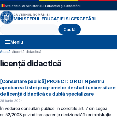
Sari la conținutul principal
Site oficial al Ministerului Educației și Cercetării
GUVERNUL ROMÂNIEI
MINISTERUL EDUCAȚIEI ȘI CERCETĂRII
Caută
Meniu
Navigație principală
Cale de navigare
Acasă
licență didactică
licență didactică
[Consultare publică] PROIECT: ​O R D I N pentru
aprobarea Listei programelor de studii universitare
de licență didactică cu dublă specializare
28 iunie 2024
În vederea consultării publice, în condiţiile art. 7 din Legea
nr. 52/2003 privind transparenţa decizională în administraţia