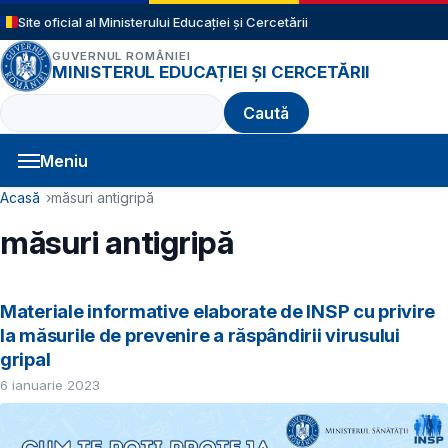
Sari la conținutul principal
Site oficial al Ministerului Educației și Cercetării
GUVERNUL ROMÂNIEI
MINISTERUL EDUCAȚIEI ȘI CERCETĂRII
Caută
Meniu
Navigație principală
Cale de navigare
Acasă
măsuri antigripă
măsuri antigripă
Materiale informative elaborate de INSP cu privire
la măsurile de prevenire a răspândirii virusului
gripal
6 ianuarie 2023