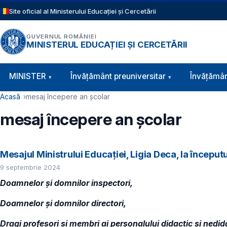
Sari la conținutul principal
Site oficial al Ministerului Educației și Cercetării
GUVERNUL ROMÂNIEI
MINISTERUL EDUCAȚIEI ȘI CERCETĂRII
Navigație principală
MINISTER
Învăţământ preuniversitar
Învățămân
Cale de navigare
Acasă
mesaj începere an școlar
mesaj începere an școlar
Mesajul Ministrului Educației, Ligia Deca, la început
9 septembrie 2024
Doamnelor și domnilor inspectori,
Doamnelor și domnilor directori,
Dragi profesori și membri ai personalului didactic și nedid