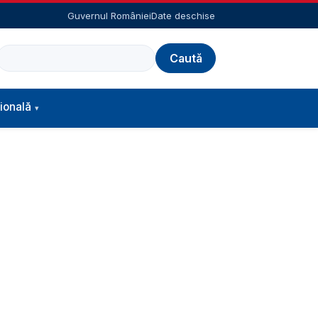
Guvernul României
Date deschise
Caută
ională