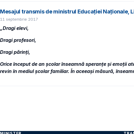
Mesajul transmis de ministrul Educației Naționale, Li
11 septembrie 2017
„Dragi elevi,
Dragi profesori,
Dragi părinți,
Orice început de an școlar înseamnă speranţe şi emoții atât
revin în mediul școlar familiar. În aceeași măsură, înseamn
MINISTER
TRA