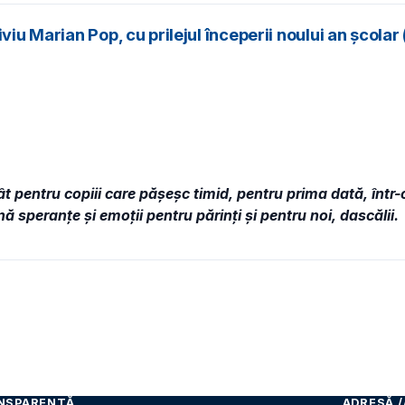
viu Marian Pop, cu prilejul începerii noului an școla
 pentru copiii care păşeşc timid, pentru prima dată, într-o 
ă speranţe şi emoții pentru părinţi și pentru noi, dascălii.
NSPARENȚĂ
ADRESĂ /