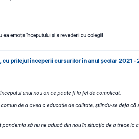
ea emoția începutului și a revederii cu colegii!
cu prilejul începerii cursurilor în anul școlar 2021 -
începutul unui nou an ce poate fi la fel de complicat.
l comun de a avea o educație de calitate, știindu-se deja că
t pandemia să nu ne aducă din nou în situația de a trece la cu