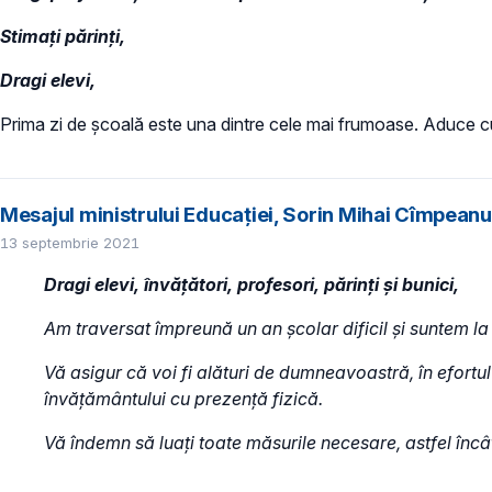
Stimați părinți,
Dragi elevi,
Prima zi de școală este una dintre cele mai frumoase. Aduce cu 
Mesajul ministrului Educației, Sorin Mihai Cîmpeanu, 
13 septembrie 2021
Dragi elevi, învățători, profesori, părinți și bunici,
Am traversat împreună un an școlar dificil și suntem la 
Vă asigur că voi fi alături de dumneavoastră, în efortu
învățământului cu prezență fizică.
Vă îndemn să luați toate măsurile necesare, astfel încâ