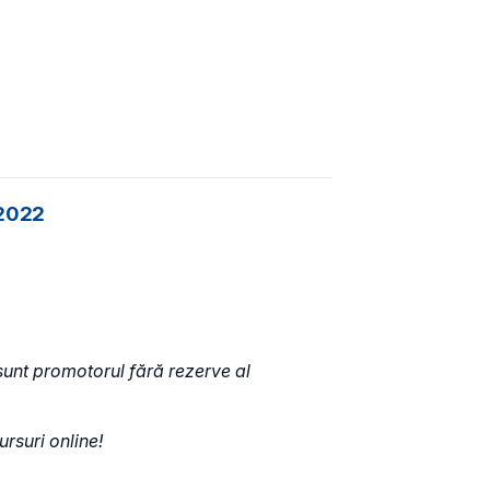
 2022
 sunt promotorul fără rezerve al
rsuri online!