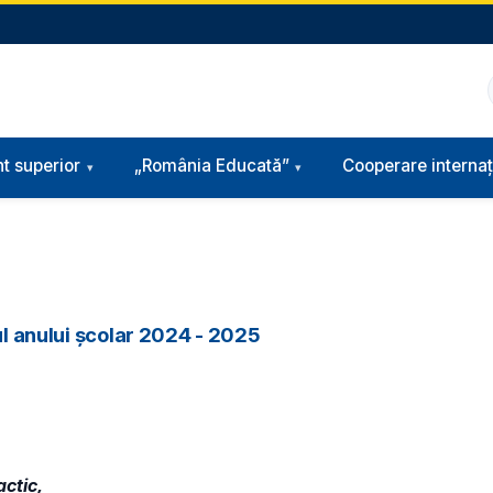
t superior
„România Educată”
Cooperare internaț
ul anului școlar 2024 - 2025
actic,