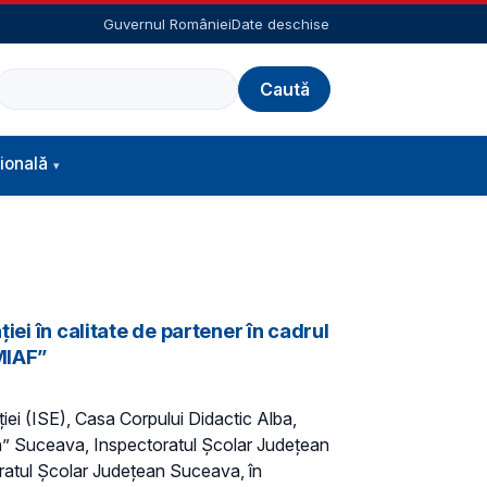
Guvernul României
Date deschise
Caută
ională
iei în calitate de partener în cadrul
MIAF”
ației (ISE), Casa Corpului Didactic Alba,
an” Suceava, Inspectoratul Școlar Județean
oratul Școlar Județean Suceava, în