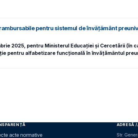
erambursabile pentru sistemul de învățământ preuniv
brie 2025, pentru Ministerul Educației și Cercetării (în c
ie pentru alfabetizare funcțională în învățământul preu
NSPARENȚĂ
ADRESĂ /
ecte acte normative
Str. Gener