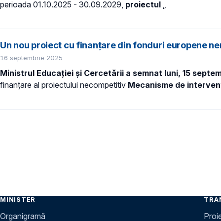
perioada 01.10.2025 - 30.09.2029,
proiectul
„
Un nou proiect cu finanțare din fonduri europene n
16 septembrie 2025
Ministrul Educației și Cercetării a semnat luni, 15 septem
finanțare al proiectului necompetitiv
Mecanisme de intervenț
MINISTER
TRA
Organigramă
Proi