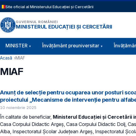
Sari la conținutul principal
Site oficial al Ministerului Educației și Cercetării
GUVERNUL ROMÂNIEI
MINISTERUL EDUCAȚIEI ȘI CERCETĂRII
Navigație principală
MINISTER
Învăţământ preuniversitar
Învățămân
Cale de navigare
Acasă
MIAF
MIAF
Anunț de selecție pentru ocuparea unor posturi scoase
proiectului „Mecanisme de intervenție pentru alfabe
10 noiembrie 2025
În calitate de beneficiar,
Ministerul Educației și Cercetări
Casa Corpului Didactic Argeș, Casa Corpului Didactic Dolj, Ca
Alba, Inspectoratul Școlar Județean Argeș, Inspectoratul Școl