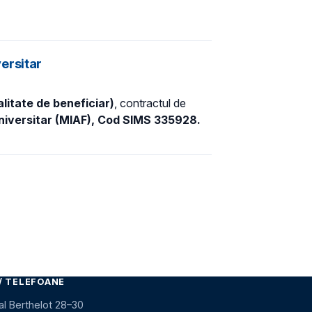
ersitar
alitate de beneficiar)
, contractul de
niversitar (MIAF), Cod SIMS 335928.
/ TELEFOANE
al Berthelot 28–30