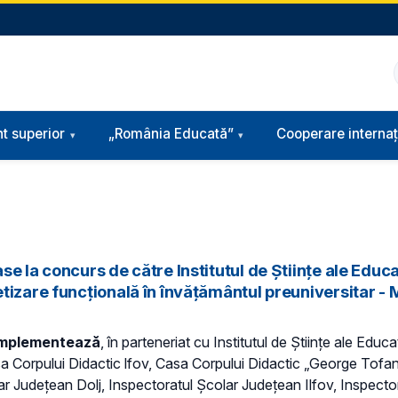
t superior
„România Educată”
Cooperare internaț
 la concurs de către Institutul de Științe ale Educaț
tizare funcțională în învățământul preuniversitar - 
i implementează
, în parteneriat cu Institutul de Științe ale Educ
sa Corpului Didactic lfov, Casa Corpului Didactic „George Tof
ar Județean Dolj, Inspectoratul Școlar Județean Ilfov, Inspect