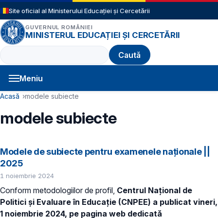
Sari la conținutul principal
Site oficial al Ministerului Educației și Cercetării
GUVERNUL ROMÂNIEI
MINISTERUL EDUCAȚIEI ȘI CERCETĂRII
Caută
Meniu
Navigație principală
Cale de navigare
Acasă
modele subiecte
modele subiecte
Modele de subiecte pentru examenele naționale ||
2025
1 noiembrie 2024
Conform metodologiilor de profil,
Centrul Național de
Politici și Evaluare în Educație (CNPEE) a publicat vineri,
1 noiembrie 2024, pe pagina web dedicată