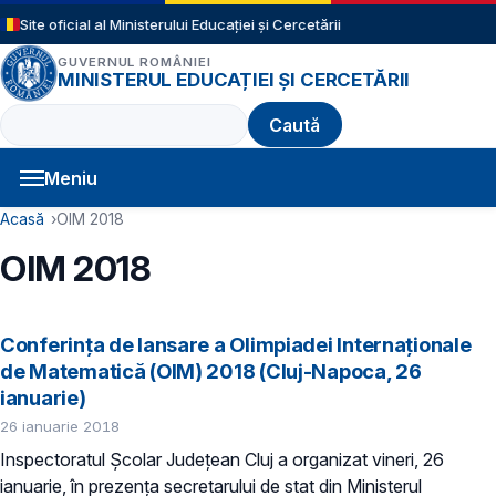
Sari la conținutul principal
Site oficial al Ministerului Educației și Cercetării
GUVERNUL ROMÂNIEI
MINISTERUL EDUCAȚIEI ȘI CERCETĂRII
Caută
Meniu
Navigație principală
Cale de navigare
Acasă
OIM 2018
OIM 2018
Conferința de lansare a Olimpiadei Internaţionale
de Matematică (OIM) 2018 (Cluj-Napoca, 26
ianuarie)
26 ianuarie 2018
Inspectoratul Şcolar Judeţean Cluj a organizat vineri, 26
ianuarie, în prezenţa secretarului de stat din Ministerul