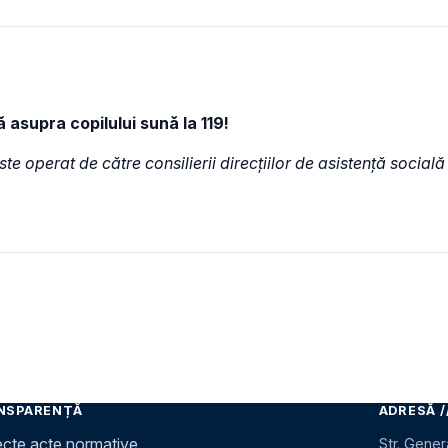
ă asupra copilului sună la
119
!
te operat de către consilierii direcțiilor de asistență socială 
NSPARENȚĂ
ADRESĂ /
ecte acte normative
Str. Gener