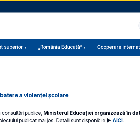
t superior
„România Educată”
Cooperare internaț
atere a violenței școlare
i consultări publice,
Ministerul Educației organizează în data
iectului publicat mai jos. Detalii sunt disponibile ►
AICI
.