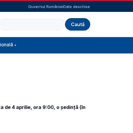
Guvernul României
Date deschise
Caută
ională
 de 4 aprilie, ora 9:00, o ședință (în