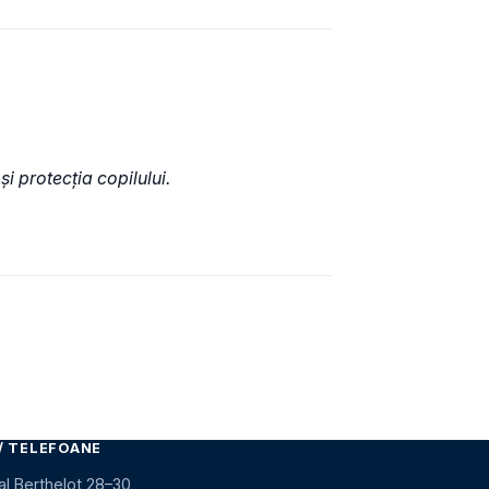
și protecția copilului.
/ TELEFOANE
al Berthelot 28–30