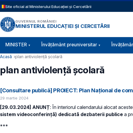
Sari la conținutul principal
Site oficial al Ministerului Educației și Cercetării
GUVERNUL ROMÂNIEI
MINISTERUL EDUCAȚIEI ȘI CERCETĂRII
Navigație principală
MINISTER
Învăţământ preuniversitar
Învățămân
Cale de navigare
Acasă
plan antiviolență școlară
plan antiviolență școlară
[Consultare publică] PROIECT: Plan Național de comb
29 martie 2024
[29.03.2024] ANUNȚ
: În interiorul calendarului alocat aceste
sistem videoconferință) dedicată dezbaterii publice
a pro
***