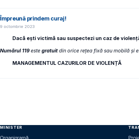
Împreună prindem curaj!
9 octombrie 2023
Dacă ești victimă sau suspectezi un caz de violenț
Numărul 119
este
gratuit
din orice rețea fixă sau mobilă și es
MANAGEMENTUL CAZURILOR DE VIOLENȚĂ
MINISTER
TRA
Organigramă
Proi