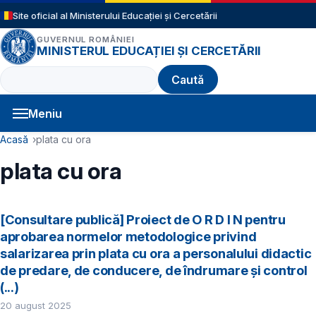
Sari la conținutul principal
Site oficial al Ministerului Educației și Cercetării
GUVERNUL ROMÂNIEI
MINISTERUL EDUCAȚIEI ȘI CERCETĂRII
Caută
Meniu
Navigație principală
Cale de navigare
Acasă
plata cu ora
plata cu ora
[Consultare publică] Proiect de O R D I N pentru
aprobarea normelor metodologice privind
salarizarea prin plata cu ora a personalului didactic
de predare, de conducere, de îndrumare şi control
(...)
20 august 2025