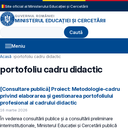
Sari la conținutul principal
Site oficial al Ministerului Educației și Cercetării
GUVERNUL ROMÂNIEI
MINISTERUL EDUCAȚIEI ȘI CERCETĂRII
Caută
Meniu
Navigație principală
Cale de navigare
Acasă
portofoliu cadru didactic
portofoliu cadru didactic
[Consultare publică] Proiect: Metodologie-cadru
privind elaborarea și gestionarea portofoliului
profesional al cadrului didactic
16 martie 2026
În vederea consultării publice și a consultării preliminare
interinstituționale, Ministerul Educaţiei și Cercetării publică