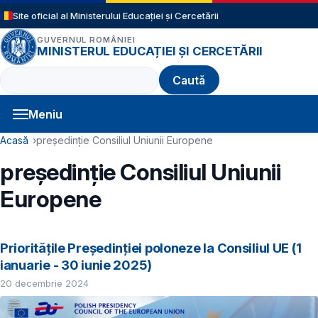
Sari la conținutul principal
Site oficial al Ministerului Educației și Cercetării
GUVERNUL ROMÂNIEI
MINISTERUL EDUCAȚIEI ȘI CERCETĂRII
Caută
Meniu
Navigație principală
Cale de navigare
Acasă
președinție Consiliul Uniunii Europene
președinție Consiliul Uniunii
Europene
Prioritățile Președinției poloneze la Consiliul UE (1
ianuarie - 30 iunie 2025)
20 decembrie 2024