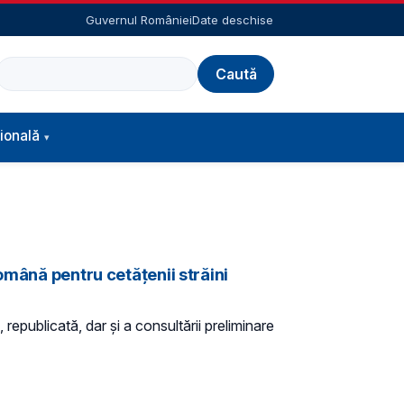
Guvernul României
Date deschise
Caută
ională
omână pentru cetăţenii străini
 republicată, dar și a consultării preliminare