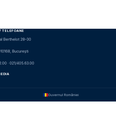
/ TELEFOANE
al Berthelot 28–30
010168, București
2.00
·
021/405.63.00
MEDIA
Guvernul României