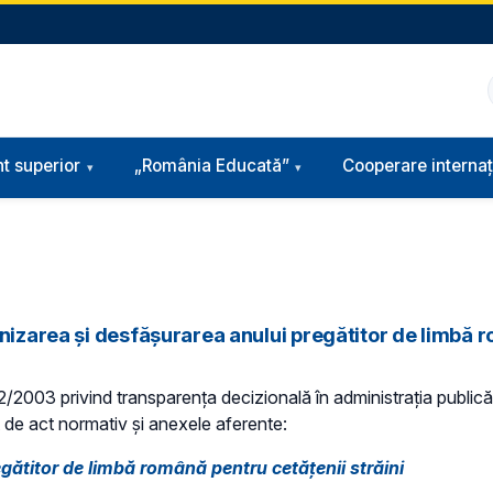
t superior
„România Educată”
Cooperare internaț
nizarea şi desfăşurarea anului pregătitor de limbă r
 52/2003 privind transparenţa decizională în administraţia publică,
ct de act normativ și anexele aferente:
egătitor de limbă română pentru cetăţenii străini