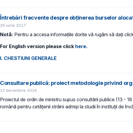
Întrebări frecvente despre obținerea burselor aloca
29 iunie 2017
Notă:
Pentru a accesa informațiile dorite vă rugăm să dați cli
For English version please click
here
.
I. CHESTIUNI GENERALE
Consultare publică: proiect metodologie privind org
13 decembrie 2016
Proiectul de ordin de ministru supus consultării publice (13 - 
română pentru cetățenii străini admiși la studii în instituții de 