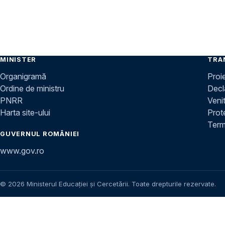
MINISTER
TRA
Organigramă
Proi
Ordine de ministru
Decla
PNRR
Venit
Harta site-ului
Prot
Terme
GUVERNUL ROMÂNIEI
www.gov.ro
© 2026 Ministerul Educației și Cercetării. Toate drepturile rezervate.