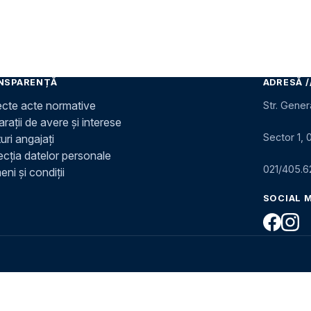
NSPARENȚĂ
ADRESĂ /
ecte acte normative
Str. Gener
rații de avere și interese
Sector 1, 
uri angajați
ecția datelor personale
021/405.6
ni și condiții
SOCIAL 