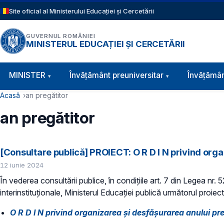
Sari la conținutul principal
Site oficial al Ministerului Educației și Cercetării
GUVERNUL ROMÂNIEI
MINISTERUL EDUCAȚIEI ȘI CERCETĂRII
Navigație principală
MINISTER
Învăţământ preuniversitar
Învățămân
Cale de navigare
Acasă
an pregătitor
an pregătitor
[Consultare publică] PROIECT: O R D I N privind orga
12 iunie 2024
În vederea consultării publice, în condiţiile art. 7 din Legea nr.
interinstituționale, Ministerul Educaţiei publică următorul proie
​O R D I N privind organizarea şi desfăşurarea anului pr