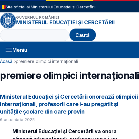
Sari la conținutul principal
Site oficial al Ministerului Educației și Cercetării
GUVERNUL ROMÂNIEI
MINISTERUL EDUCAȚIEI ȘI CERCETĂRII
Caută
Meniu
Navigație principală
Cale de navigare
Acasă
premiere olimpici internaționali
premiere olimpici internaționali
Ministerul Educației și Cercetării onorează olimpicii
internaționali, profesorii care i-au pregătit și
unitățile școlare din care provin
6 octombrie 2025
Ministerul Educației și Cercetării va onora
olimpicii internaționali, profesorii care i-au