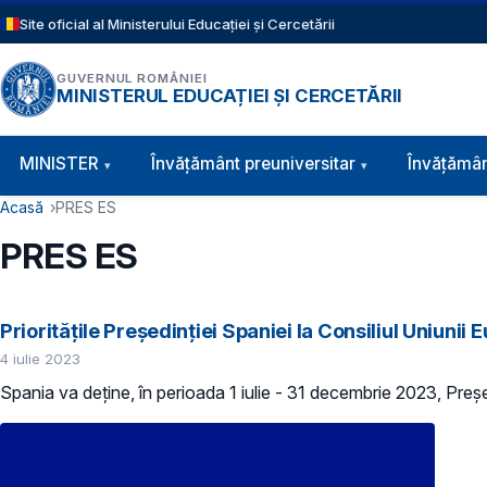
Sari la conținutul principal
Site oficial al Ministerului Educației și Cercetării
GUVERNUL ROMÂNIEI
MINISTERUL EDUCAȚIEI ȘI CERCETĂRII
Navigație principală
MINISTER
Învăţământ preuniversitar
Învățămân
Cale de navigare
Acasă
PRES ES
PRES ES
Prioritățile Președinției Spaniei la Consiliul Uniunii
4 iulie 2023
Spania va deține, în perioada 1 iulie - 31 decembrie 2023, Preș