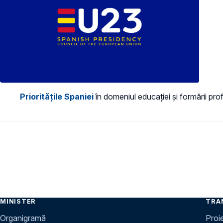
Prioritățile Spaniei
în domeniul educației și formării pr
MINISTER
TRA
Organigramă
Proi