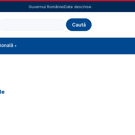
Guvernul României
Date deschise
Caută
ională
le