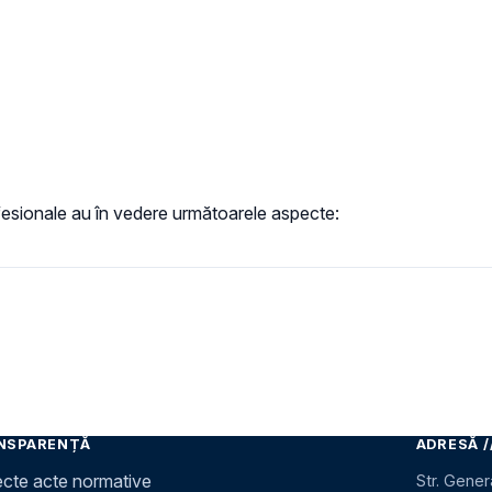
ofesionale au în vedere următoarele aspecte:
NSPARENȚĂ
ADRESĂ /
ecte acte normative
Str. Gener