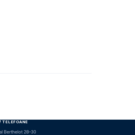
/ TELEFOANE
al Berthelot 28–30