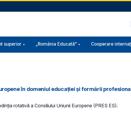
t superior
„România Educată”
Cooperare internaț
 Europene în domeniul educației și formării profesiona
edinția rotativă a Consiliului Uniunii Europene (PRES ES).