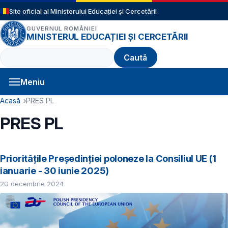
Sari la conținutul principal
Site oficial al Ministerului Educației și Cercetării
GUVERNUL ROMÂNIEI
MINISTERUL EDUCAȚIEI ȘI CERCETĂRII
Caută
Meniu
Navigație principală
Cale de navigare
Acasă
PRES PL
PRES PL
Prioritățile Președinției poloneze la Consiliul UE (1
ianuarie - 30 iunie 2025)
20 decembrie 2024