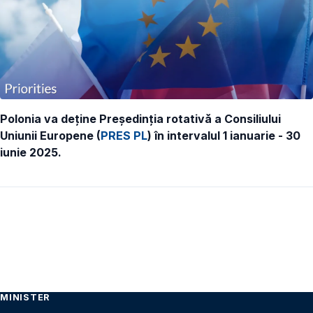
Polonia va deține Președinția rotativă a Consiliului
Uniunii Europene (
PRES PL
) în intervalul 1 ianuarie - 30
iunie 2025.
MINISTER