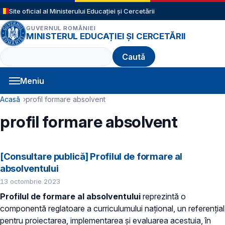
Sari la conținutul principal
Site oficial al Ministerului Educației și Cercetării
GUVERNUL ROMÂNIEI
MINISTERUL EDUCAȚIEI ȘI CERCETĂRII
Caută
Meniu
Navigație principală
Cale de navigare
Acasă
profil formare absolvent
profil formare absolvent
[Consultare publică] Profilul de formare al
absolventului
13 octombrie 2023
Profilul de formare al absolventului
reprezintă o
componentă reglatoare a curriculumului național, un referențial
pentru proiectarea, implementarea și evaluarea acestuia, în