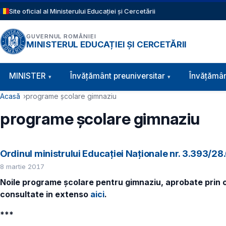
Sari la conținutul principal
Site oficial al Ministerului Educației și Cercetării
GUVERNUL ROMÂNIEI
MINISTERUL EDUCAȚIEI ȘI CERCETĂRII
Navigație principală
MINISTER
Învăţământ preuniversitar
Învățămân
Cale de navigare
Acasă
programe școlare gimnaziu
programe școlare gimnaziu
Ordinul ministrului Educației Naționale nr. 3.393/
8 martie 2017
Noile programe școlare pentru gimnaziu, aprobate prin ord
consultate in extenso
aici
.
***