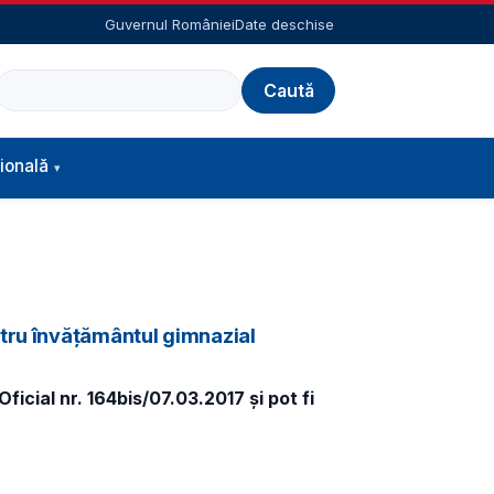
Guvernul României
Date deschise
Caută
ională
ntru învățământul gimnazial
icial nr. 164bis/07.03.2017 și pot fi