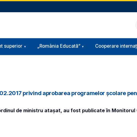
t superior
„România Educată”
Cooperare internaț
28.02.2017 privind aprobarea programelor școlare pe
inul de ministru atașat, au fost publicate în Monitorul Of