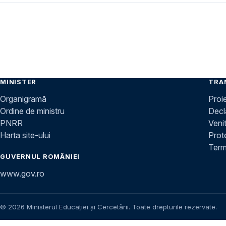
MINISTER
TRA
Organigramă
Proi
Ordine de ministru
Decla
PNRR
Venit
Harta site-ului
Prot
Terme
GUVERNUL ROMÂNIEI
www.gov.ro
© 2026 Ministerul Educației și Cercetării. Toate drepturile rezervate.