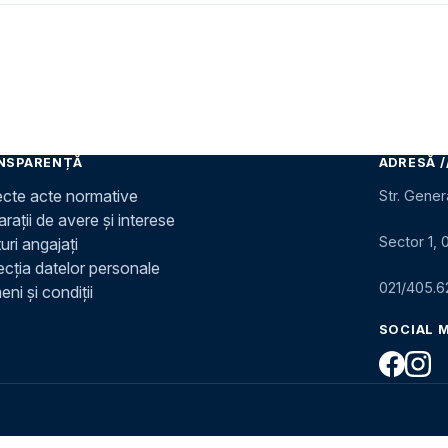
NSPARENȚĂ
ADRESĂ /
ecte acte normative
Str. Gener
rații de avere și interese
Sector 1, 
uri angajați
ecția datelor personale
021/405.6
ni și condiții
SOCIAL 