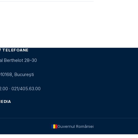
/ TELEFOANE
al Berthelot 28–30
010168, București
2.00
·
021/405.63.00
MEDIA
Guvernul României