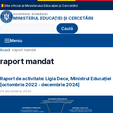
Sari la conținutul principal
Site oficial al Ministerului Educației și Cercetării
GUVERNUL ROMÂNIEI
MINISTERUL EDUCAȚIEI ȘI CERCETĂRII
Caută
Meniu
Navigație principală
Cale de navigare
Acasă
raport mandat
raport mandat
Raport de activitate: Ligia Deca, Ministrul Educației
[octombrie 2022 - decembrie 2024]
24 decembrie 2024