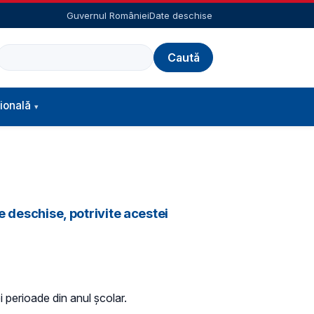
Guvernul României
Date deschise
Caută
ională
e deschise, potrivite acestei
i perioade din anul școlar.