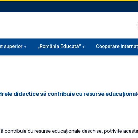
t superior
„România Educată”
Cooperare internaț
adrele didactice să contribuie cu resurse educațional
 să contribuie cu resurse educaționale deschise, potrivite aceste