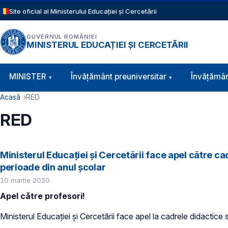
Sari la conținutul principal
Site oficial al Ministerului Educației și Cercetării
GUVERNUL ROMÂNIEI
MINISTERUL EDUCAȚIEI ȘI CERCETĂRII
Navigație principală
MINISTER
Învăţământ preuniversitar
Învățămân
Cale de navigare
Acasă
RED
RED
Ministerul Educației și Cercetării face apel către c
perioade din anul școlar
10 martie 2020
Apel către profesori!
Ministerul Educației și Cercetării face apel la cadrele didactice