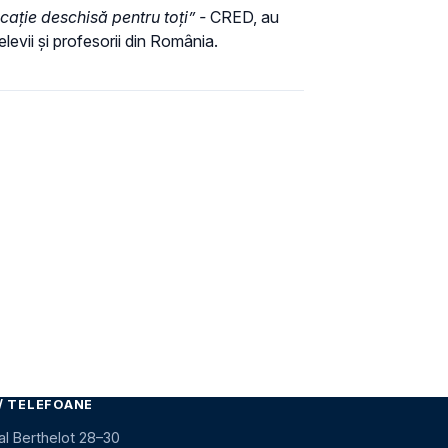
cație deschisă pentru toți” -
CRED, au
levii și profesorii din România.
/ TELEFOANE
al Berthelot 28–30