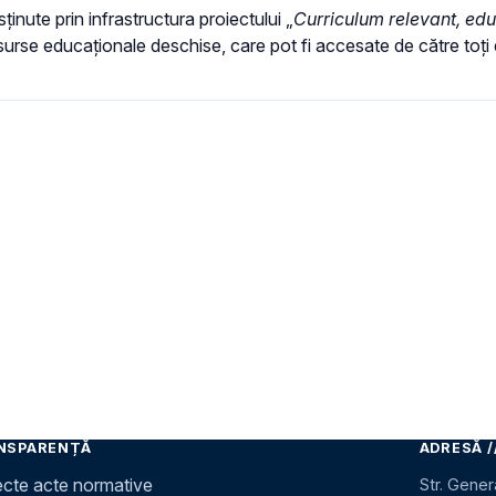
inute prin infrastructura proiectului „
Curriculum relevant, edu
esurse educaționale deschise, care pot fi accesate de către toți e
NSPARENȚĂ
ADRESĂ /
ecte acte normative
Str. Gener