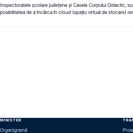
Inspectoratele școlare județene și Casele Corpului Didactic, susț
posibilitatea de a încărca în
cloud
(spațiu virtual de stocare) r
MINISTER
TRA
Organigramă
Proi