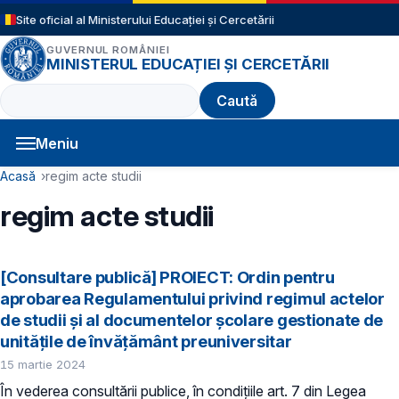
Sari la conținutul principal
Site oficial al Ministerului Educației și Cercetării
GUVERNUL ROMÂNIEI
MINISTERUL EDUCAȚIEI ȘI CERCETĂRII
Caută
Meniu
Navigație principală
Cale de navigare
Acasă
regim acte studii
regim acte studii
[Consultare publică] PROIECT: Ordin pentru
aprobarea Regulamentului privind regimul actelor
de studii și al documentelor școlare gestionate de
unitățile de învățământ preuniversitar
15 martie 2024
În vederea consultării publice, în condiţiile art. 7 din Legea