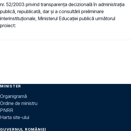
nr. 52/2003 privind transparenţa decizională în administraţia
publică, republicată, dar și a consultării preliminare
interinstituționale, Ministerul Educaţiei publică următorul
proiect:
MINISTER
Organigramă
Ordine de ministru
PNRR
Harta site-ului
GUVERNUL ROMÂNIEI