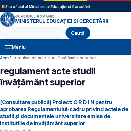
Sari la conținutul principal
Site oficial al Ministerului Educației și Cercetării
GUVERNUL ROMÂNIEI
MINISTERUL EDUCAȚIEI ȘI CERCETĂRII
Caută
Meniu
Navigație principală
Cale de navigare
Acasă
regulament acte studii învățământ superior
regulament acte studii
învățământ superior
[Consultare publică] Proiect: O R D I N pentru
aprobarea Regulamentului-cadru privind actele de
studii şi documentele universitare emise de
instituţiile de învăţământ superior
6 februarie 2025