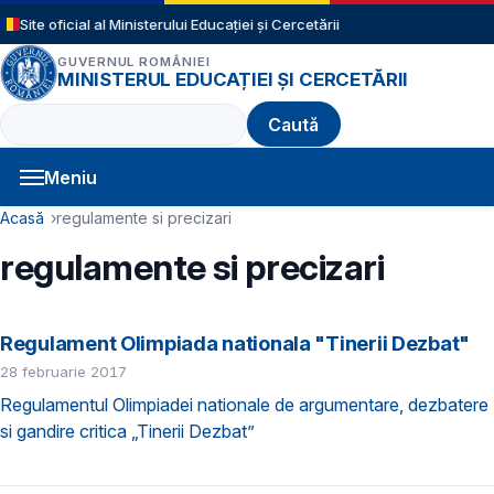
Sari la conținutul principal
Site oficial al Ministerului Educației și Cercetării
GUVERNUL ROMÂNIEI
MINISTERUL EDUCAȚIEI ȘI CERCETĂRII
Caută
Meniu
Navigație principală
Cale de navigare
Acasă
regulamente si precizari
regulamente si precizari
Regulament Olimpiada nationala "Tinerii Dezbat"
28 februarie 2017
Regulamentul Olimpiadei nationale de argumentare, dezbatere
si gandire critica „Tinerii Dezbat”