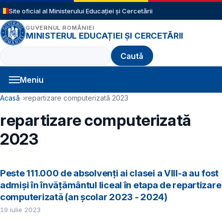
Sari la conținutul principal
Site oficial al Ministerului Educației și Cercetării
GUVERNUL ROMÂNIEI
MINISTERUL EDUCAȚIEI ȘI CERCETĂRII
Caută
Meniu
Navigație principală
Cale de navigare
Acasă
repartizare computerizată 2023
repartizare computerizată
2023
Peste 111.000 de absolvenţi ai clasei a VIII-a au fost
admiși în învăţământul liceal în etapa de repartizare
computerizată (an școlar 2023 - 2024)
19 iulie 2023