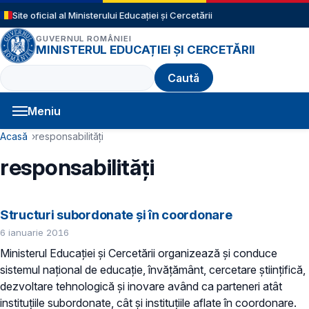
Sari la conținutul principal
Site oficial al Ministerului Educației și Cercetării
GUVERNUL ROMÂNIEI
MINISTERUL EDUCAȚIEI ȘI CERCETĂRII
Caută
Meniu
Navigație principală
Cale de navigare
Acasă
responsabilități
responsabilități
Structuri subordonate și în coordonare
6 ianuarie 2016
Ministerul Educaţiei și Cercetării organizează şi conduce
sistemul naţional de educaţie, învăţământ, cercetare ştiinţifică,
dezvoltare tehnologică şi inovare având ca parteneri atât
instituțiile subordonate, cât și instituțiile aflate în coordonare.