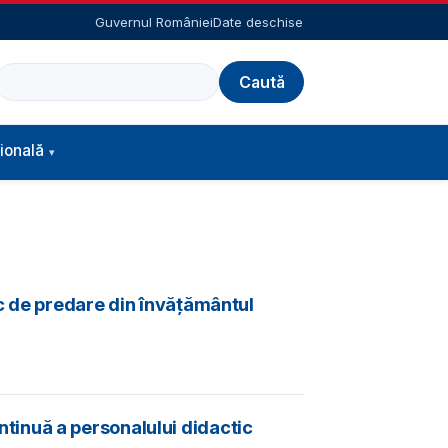
Guvernul României
Date deschise
Caută
ională
c de predare din învăţământul
tinuă a personalului didactic