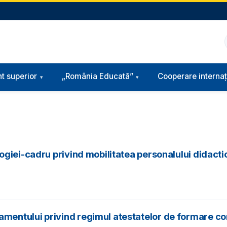
t superior
„România Educată”
Cooperare internaț
giei-cadru privind mobilitatea personalului didacti
entului privind regimul atestatelor de formare con