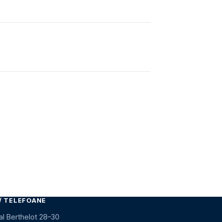
/ TELEFOANE
al Berthelot 28–30