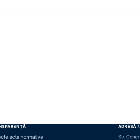
NSPARENȚĂ
ADRESĂ /
ecte acte normative
Str. Gener