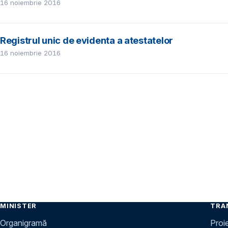
16 noiembrie 2016
Registrul unic de evidenta a atestatelor
16 noiembrie 2016
MINISTER
TRA
Organigramă
Proi