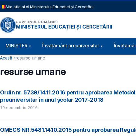
Sari la conținutul principal
Site oficial al Ministerului Educației și Cercetării
GUVERNUL ROMÂNIEI
MINISTERUL EDUCAȚIEI ȘI CERCETĂRII
Navigație principală
MINISTER
Învăţământ preuniversitar
Învățămân
Cale de navigare
Acasă
resurse umane
resurse umane
Ordin nr. 5739/14.11.2016 pentru aprobarea Metodolo
preuniversitar în anul şcolar 2017-2018
19 decembrie 2016
OMECS NR.5481.14.10.2015 pentru aprobarea Regulam